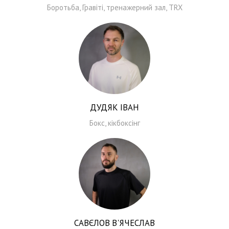
Боротьба, Гравіті, тренажерний зал, TRX
ДУДЯК ІВАН
Бокс, кікбоксінг
САВЄЛОВ В'ЯЧЕСЛАВ