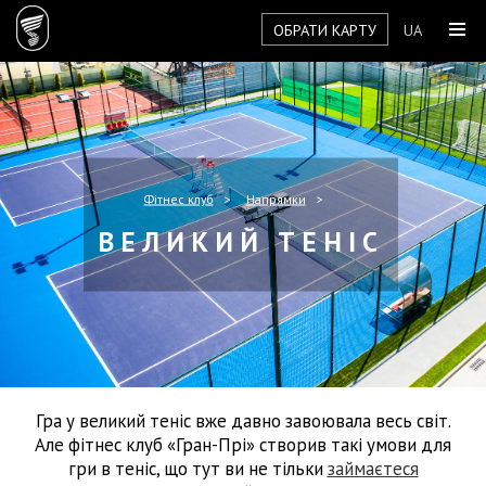
ОБРАТИ КАРТУ
UA
Фітнес клуб
Напрямки
ВЕЛИКИЙ ТЕНІС
Гра у великий теніс вже давно завоювала весь світ.
Але фітнес клуб «Гран-Прі» створив такі умови для
гри в теніс, що тут ви не тільки
займаєтеся