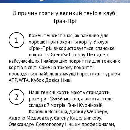
8 причин грати у великий теніс в клубі
Гран-Прі
Кожен тенісист знає, як важливо для
хорошої гри покриття корту. У клубі
«Гран-Прі» використовується іспанське
покриття GreenSetTrophy. Це одне з
найсучасніших і найкращих покриттів для тенісних
кортів в світі. Саме на такому покритті
проводяться найбільш значущі і престижні турніри
ATP, WTA, Кубок Девіса і інші.
Наші тенісні корти мають стандартні
розміри - 18х36 метрів, а висота стель
складає 7 метрів. Ганні Курніковій,
Кароліні Возняцкі, Давиду Ферреру,
Андрію Медведєву, Євгену Кафельникову,
Олександру Долгополову і іншим професіоналам,