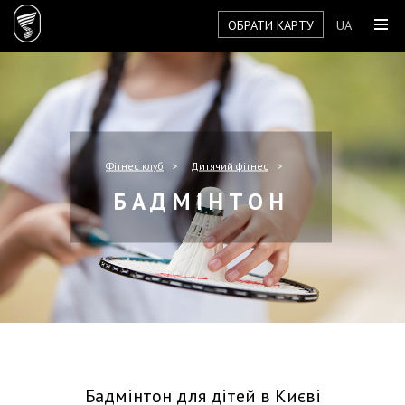
ОБРАТИ КАРТУ
UA
Фітнес клуб
Дитячий фітнес
БАДМІНТОН
Бадмінтон для дітей в Києві